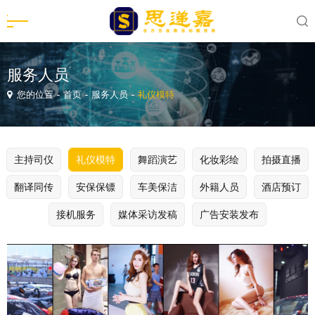
服务人员
您的位置
-
首页
-
服务人员
-
礼仪模特
主持司仪
礼仪模特
舞蹈演艺
化妆彩绘
拍摄直播
翻译同传
安保保镖
车美保洁
外籍人员
酒店预订
接机服务
媒体采访发稿
广告安装发布